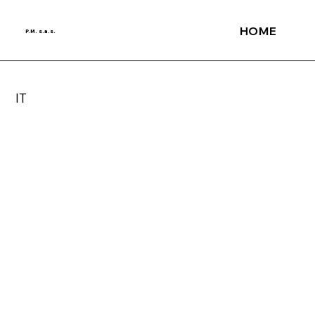
HOME
P.M. s.a.s.
IT